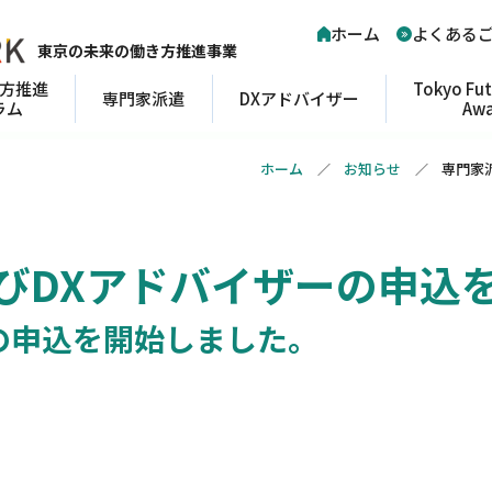
ホーム
よくある
東京の未来の働き方推進事業
方
推進
Tokyo Fu
専門家派遣
DXアドバイザー
ラム
Aw
ホーム
お知らせ
専門家
びDXアドバイザーの申込
の申込を開始しました。